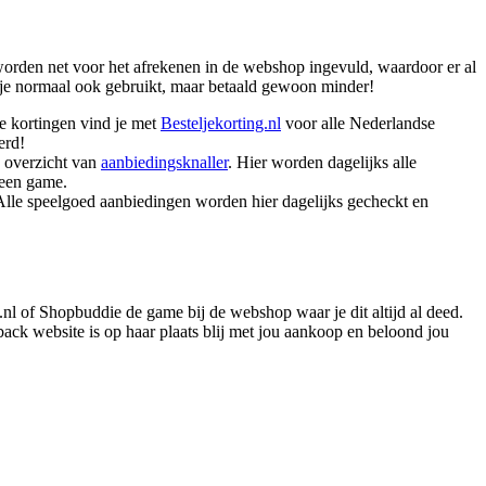
orden net voor het afrekenen in de webshop ingevuld, waardoor er al
e je normaal ook gebruikt, maar betaald gewoon minder!
ie kortingen vind je met
Besteljekorting.nl
voor alle Nederlandse
erd!
g overzicht van
aanbiedingsknaller
. Hier worden dagelijks alle
 een game.
Alle speelgoed aanbiedingen worden hier dagelijks gecheckt en
l of Shopbuddie de game bij de webshop waar je dit altijd al deed.
ack website is op haar plaats blij met jou aankoop en beloond jou