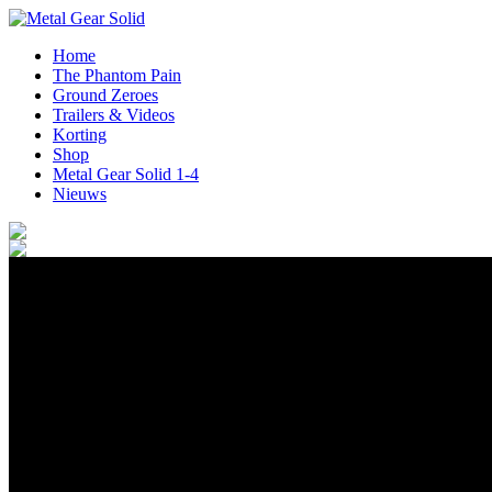
Home
The Phantom Pain
Ground Zeroes
Trailers & Videos
Korting
Shop
Metal Gear Solid 1-4
Nieuws