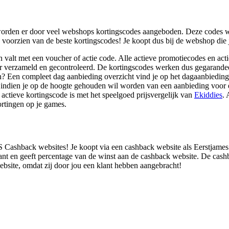
, worden er door veel webshops kortingscodes aangeboden. Deze codes w
e voorzien van de beste kortingscodes! Je koopt dus bij de webshop di
en valt met een voucher of actie code. Alle actieve promotiecodes en act
ier verzameld en gecontroleerd. De kortingscodes werken dus gegarande
n? Een compleet dag aanbieding overzicht vind je op het dagaanbiedin
in indien je op de hoogte gehouden wil worden van een aanbieding voor
 actieve kortingscode is met het speelgoed prijsvergelijk van
Ekiddies
. 
kortingen op je games.
 Cashback websites! Je koopt via een cashback website als Eerstjames.n
nt en geeft percentage van de winst aan de cashback website. De cashb
ebsite, omdat zij door jou een klant hebben aangebracht!